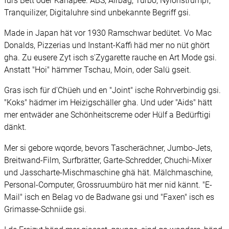
fürs Bett oder Kanapee. ABS, Airbag, Turbo, Nylonstrümpf,
Tranquilizer, Digitaluhre sind unbekannte Begriff gsi.
Made in Japan hät vor 1930 Ramschwar bedütet. Vo Mac
Donalds, Pizzerias und Instant-Kaffi häd mer no nüt ghört
gha. Zu eusere Zyt isch s'Zygarette rauche en Art Mode gsi.
Anstatt "Hoi" hämmer Tschau, Moin, oder Salü gseit.
Gras isch für d'Chüeh und en "Joint" ische Rohrverbindig gsi.
"Koks" hädmer im Heizigschäller gha. Und uder "Aids" hätt
mer entwäder ane Schönheitscreme oder Hülf a Bedürftigi
dänkt.
Mer si gebore wqorde, bevors Tascherächner, Jumbo-Jets,
Breitwand-Film, Surfbrätter, Garte-Schredder, Chuchi-Mixer
und Jasscharte-Mischmaschine ghä hät. Mälchmaschine,
Personal-Computer, Grossruumbüro hät mer nid kännt. "E-
Mail" isch en Belag vo de Badwane gsi und "Faxen" isch es
Grimasse-Schniide gsi.