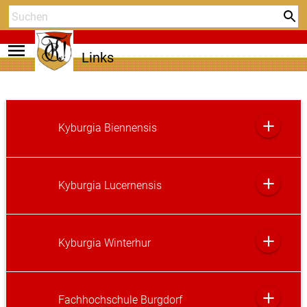
menu
Links
add
Kyburgia Biennensis
add
Kyburgia Lucernensis
add
Kyburgia Winterhur
add
Fachhochschule Burgdorf