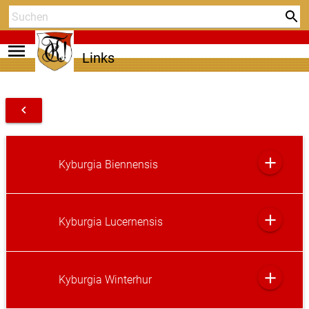
menu
Links
navigate_before
add
Kyburgia Biennensis
add
Kyburgia Lucernensis
add
Kyburgia Winterhur