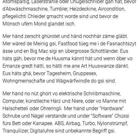
Atomspaltig, Laserstrahle oder Chugelschriiber gäh hät, bevor
d'Abwäschmaschine, Tumbler, Heizdeckine, Aircondition,
pflegelichti Chleider gmacht worde sind und bevor de
Mönsch ufem Mond glandet isch.
Mer händ zerscht ghürotet und händ nochhär zäme gläbt.
Mer wäred de Meinig gsi, Fastfood tüeg me i de Fasnachtszyt
ässe und en Big Mac sigi en übergrosse Schottländer. Eus
häts gäh, bevor me de Huusma kännt hät und wenn öber vo
Emanze gredt hätti, so hätti me ane Art Huuswanze dänkt.
Eus häts ghä, bevor Tagesheim, Gruppesex,
Wohngmeinschafte und Wägwärfwindle do gsi sind.
Mer händ no nüt ghört vo elektrische Schriibmaschine,
Computer, künstleche Härz und Niere, oder vo Manne mit
Halschetteli oder Ohreringli. Mer händ under "Hardware"
Schrube und Nägel verstande und under "Software" Chüssi
fürs Bett oder Kanapee. ABS, Airbag, Turbo, Nylonstrümpf,
Tranquilizer, Digitaluhre sind unbekannte Begriff gsi.