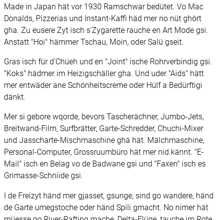
Made in Japan hät vor 1930 Ramschwar bedütet. Vo Mac
Donalds, Pizzerias und Instant-Kaffi häd mer no nüt ghört
gha. Zu eusere Zyt isch s'Zygarette rauche en Art Mode gsi.
Anstatt "Hoi" hämmer Tschau, Moin, oder Salü gseit.
Gras isch für d'Chüeh und en "Joint" ische Rohrverbindig gsi.
"Koks" hädmer im Heizigschäller gha. Und uder "Aids" hätt
mer entwäder ane Schönheitscreme oder Hülf a Bedürftigi
dänkt.
Mer si gebore wqorde, bevors Tascherächner, Jumbo-Jets,
Breitwand-Film, Surfbrätter, Garte-Schredder, Chuchi-Mixer
und Jasscharte-Mischmaschine ghä hät. Mälchmaschine,
Personal-Computer, Grossruumbüro hät mer nid kännt. "E-
Mail" isch en Belag vo de Badwane gsi und "Faxen" isch es
Grimasse-Schniide gsi.
I de Freizyt händ mer gjasset, gsunge, sind go wandere, händ
de Garte umegstoche oder händ Spili gmacht. No nimer hät
müesse go River-Rafting mache, Delta-Flüge, tauche im Rote