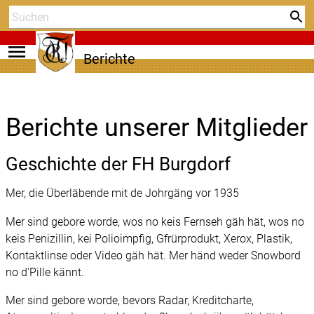
menu
Berichte
Berichte unserer Mitglieder
Geschichte der FH Burgdorf
Mer, die Überläbende mit de Johrgäng vor 1935
Mer sind gebore worde, wos no keis Fernseh gäh hät, wos no
keis Penizillin, kei Polioimpfig, Gfrürprodukt, Xerox, Plastik,
Kontaktlinse oder Video gäh hät. Mer händ weder Snowbord
no d'Pille kännt.
Mer sind gebore worde, bevors Radar, Kreditcharte,