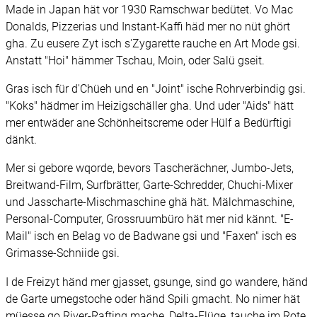
Made in Japan hät vor 1930 Ramschwar bedütet. Vo Mac
Donalds, Pizzerias und Instant-Kaffi häd mer no nüt ghört
gha. Zu eusere Zyt isch s'Zygarette rauche en Art Mode gsi.
Anstatt "Hoi" hämmer Tschau, Moin, oder Salü gseit.
Gras isch für d'Chüeh und en "Joint" ische Rohrverbindig gsi.
"Koks" hädmer im Heizigschäller gha. Und uder "Aids" hätt
mer entwäder ane Schönheitscreme oder Hülf a Bedürftigi
dänkt.
Mer si gebore wqorde, bevors Tascherächner, Jumbo-Jets,
Breitwand-Film, Surfbrätter, Garte-Schredder, Chuchi-Mixer
und Jasscharte-Mischmaschine ghä hät. Mälchmaschine,
Personal-Computer, Grossruumbüro hät mer nid kännt. "E-
Mail" isch en Belag vo de Badwane gsi und "Faxen" isch es
Grimasse-Schniide gsi.
I de Freizyt händ mer gjasset, gsunge, sind go wandere, händ
de Garte umegstoche oder händ Spili gmacht. No nimer hät
müesse go River-Rafting mache, Delta-Flüge, tauche im Rote