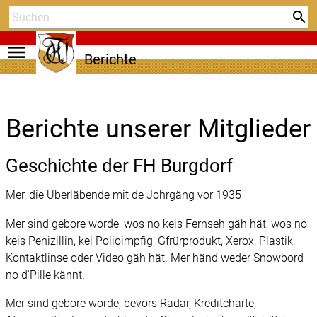
menu
Berichte
Berichte unserer Mitglieder
Geschichte der FH Burgdorf
Mer, die Überläbende mit de Johrgäng vor 1935
Mer sind gebore worde, wos no keis Fernseh gäh hät, wos no
keis Penizillin, kei Polioimpfig, Gfrürprodukt, Xerox, Plastik,
Kontaktlinse oder Video gäh hät. Mer händ weder Snowbord
no d'Pille kännt.
Mer sind gebore worde, bevors Radar, Kreditcharte,