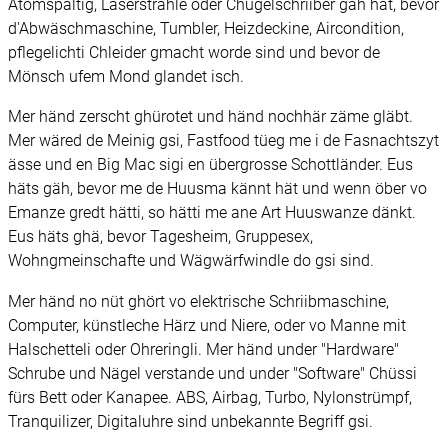
Atomspaltig, Laserstrahle oder Chugelschriiber gäh hät, bevor
d'Abwäschmaschine, Tumbler, Heizdeckine, Aircondition,
pflegelichti Chleider gmacht worde sind und bevor de
Mönsch ufem Mond glandet isch.
Mer händ zerscht ghürotet und händ nochhär zäme gläbt.
Mer wäred de Meinig gsi, Fastfood tüeg me i de Fasnachtszyt
ässe und en Big Mac sigi en übergrosse Schottländer. Eus
häts gäh, bevor me de Huusma kännt hät und wenn öber vo
Emanze gredt hätti, so hätti me ane Art Huuswanze dänkt.
Eus häts ghä, bevor Tagesheim, Gruppesex,
Wohngmeinschafte und Wägwärfwindle do gsi sind.
Mer händ no nüt ghört vo elektrische Schriibmaschine,
Computer, künstleche Härz und Niere, oder vo Manne mit
Halschetteli oder Ohreringli. Mer händ under "Hardware"
Schrube und Nägel verstande und under "Software" Chüssi
fürs Bett oder Kanapee. ABS, Airbag, Turbo, Nylonstrümpf,
Tranquilizer, Digitaluhre sind unbekannte Begriff gsi.