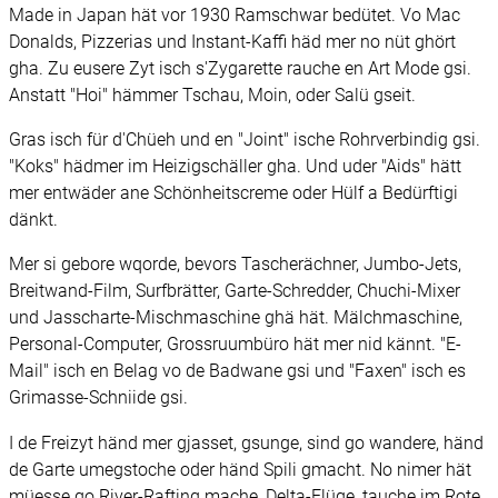
Made in Japan hät vor 1930 Ramschwar bedütet. Vo Mac
Donalds, Pizzerias und Instant-Kaffi häd mer no nüt ghört
gha. Zu eusere Zyt isch s'Zygarette rauche en Art Mode gsi.
Anstatt "Hoi" hämmer Tschau, Moin, oder Salü gseit.
Gras isch für d'Chüeh und en "Joint" ische Rohrverbindig gsi.
"Koks" hädmer im Heizigschäller gha. Und uder "Aids" hätt
mer entwäder ane Schönheitscreme oder Hülf a Bedürftigi
dänkt.
Mer si gebore wqorde, bevors Tascherächner, Jumbo-Jets,
Breitwand-Film, Surfbrätter, Garte-Schredder, Chuchi-Mixer
und Jasscharte-Mischmaschine ghä hät. Mälchmaschine,
Personal-Computer, Grossruumbüro hät mer nid kännt. "E-
Mail" isch en Belag vo de Badwane gsi und "Faxen" isch es
Grimasse-Schniide gsi.
I de Freizyt händ mer gjasset, gsunge, sind go wandere, händ
de Garte umegstoche oder händ Spili gmacht. No nimer hät
müesse go River-Rafting mache, Delta-Flüge, tauche im Rote