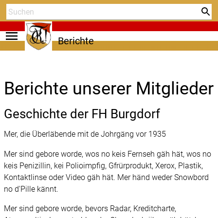
menu
Berichte
Berichte unserer Mitglieder
Geschichte der FH Burgdorf
Mer, die Überläbende mit de Johrgäng vor 1935
Mer sind gebore worde, wos no keis Fernseh gäh hät, wos no
keis Penizillin, kei Polioimpfig, Gfrürprodukt, Xerox, Plastik,
Kontaktlinse oder Video gäh hät. Mer händ weder Snowbord
no d'Pille kännt.
Mer sind gebore worde, bevors Radar, Kreditcharte,