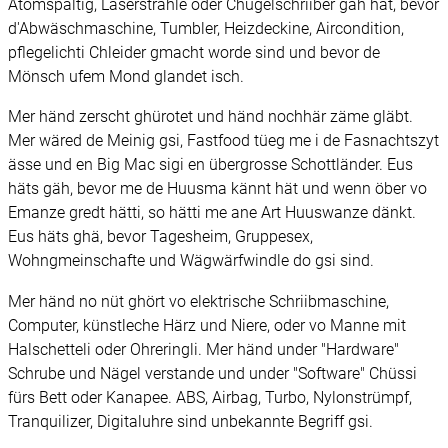
Atomspaltig, Laserstrahle oder Chugelschriiber gäh hät, bevor
d'Abwäschmaschine, Tumbler, Heizdeckine, Aircondition,
pflegelichti Chleider gmacht worde sind und bevor de
Mönsch ufem Mond glandet isch.
Mer händ zerscht ghürotet und händ nochhär zäme gläbt.
Mer wäred de Meinig gsi, Fastfood tüeg me i de Fasnachtszyt
ässe und en Big Mac sigi en übergrosse Schottländer. Eus
häts gäh, bevor me de Huusma kännt hät und wenn öber vo
Emanze gredt hätti, so hätti me ane Art Huuswanze dänkt.
Eus häts ghä, bevor Tagesheim, Gruppesex,
Wohngmeinschafte und Wägwärfwindle do gsi sind.
Mer händ no nüt ghört vo elektrische Schriibmaschine,
Computer, künstleche Härz und Niere, oder vo Manne mit
Halschetteli oder Ohreringli. Mer händ under "Hardware"
Schrube und Nägel verstande und under "Software" Chüssi
fürs Bett oder Kanapee. ABS, Airbag, Turbo, Nylonstrümpf,
Tranquilizer, Digitaluhre sind unbekannte Begriff gsi.