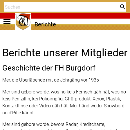
menu
Berichte
Berichte unserer Mitglieder
Geschichte der FH Burgdorf
Mer, die Überläbende mit de Johrgäng vor 1935
Mer sind gebore worde, wos no keis Fernseh gäh hät, wos no
keis Penizillin, kei Polioimpfig, Gfrürprodukt, Xerox, Plastik,
Kontaktlinse oder Video gäh hät. Mer händ weder Snowbord
no d'Pille kännt.
Mer sind gebore worde, bevors Radar, Kreditcharte,