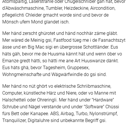
Atomspaltig, Laserstrahle oder Chugelschriiber gäh hät, bevor
d'Abwäschmaschine, Tumbler, Heizdeckine, Aircondition,
pflegelichti Chleider gmacht worde sind und bevor de
Mönsch ufem Mond glandet isch.
Mer händ zerscht ghürotet und händ nochhär zäme gläbt.
Mer wäred de Meinig gsi, Fastfood tüeg me i de Fasnachtszyt
ässe und en Big Mac sigi en übergrosse Schottländer. Eus
häts gäh, bevor me de Huusma kännt hät und wenn öber vo
Emanze gredt hätti, so hätti me ane Art Huuswanze dänkt.
Eus häts ghä, bevor Tagesheim, Gruppesex,
Wohngmeinschafte und Wägwärfwindle do gsi sind.
Mer händ no nüt ghört vo elektrische Schriibmaschine,
Computer, künstleche Härz und Niere, oder vo Manne mit
Halschetteli oder Ohreringli. Mer händ under "Hardware"
Schrube und Nägel verstande und under "Software" Chüssi
fürs Bett oder Kanapee. ABS, Airbag, Turbo, Nylonstrümpf,
Tranquilizer, Digitaluhre sind unbekannte Begriff gsi.