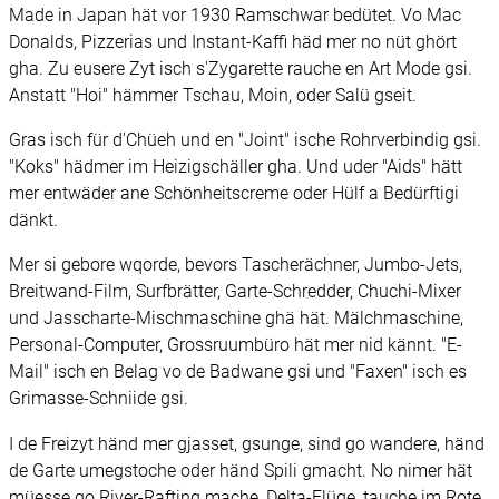
Made in Japan hät vor 1930 Ramschwar bedütet. Vo Mac
Donalds, Pizzerias und Instant-Kaffi häd mer no nüt ghört
gha. Zu eusere Zyt isch s'Zygarette rauche en Art Mode gsi.
Anstatt "Hoi" hämmer Tschau, Moin, oder Salü gseit.
Gras isch für d'Chüeh und en "Joint" ische Rohrverbindig gsi.
"Koks" hädmer im Heizigschäller gha. Und uder "Aids" hätt
mer entwäder ane Schönheitscreme oder Hülf a Bedürftigi
dänkt.
Mer si gebore wqorde, bevors Tascherächner, Jumbo-Jets,
Breitwand-Film, Surfbrätter, Garte-Schredder, Chuchi-Mixer
und Jasscharte-Mischmaschine ghä hät. Mälchmaschine,
Personal-Computer, Grossruumbüro hät mer nid kännt. "E-
Mail" isch en Belag vo de Badwane gsi und "Faxen" isch es
Grimasse-Schniide gsi.
I de Freizyt händ mer gjasset, gsunge, sind go wandere, händ
de Garte umegstoche oder händ Spili gmacht. No nimer hät
müesse go River-Rafting mache, Delta-Flüge, tauche im Rote