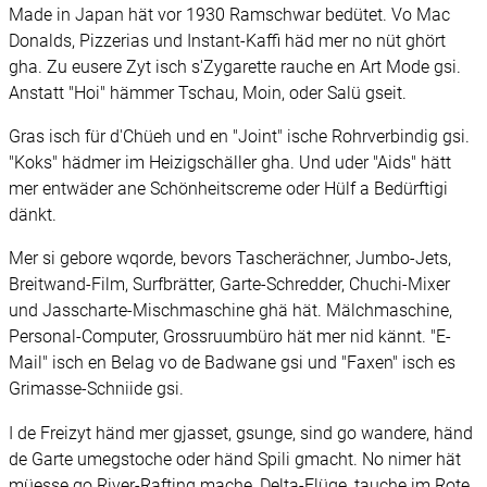
Made in Japan hät vor 1930 Ramschwar bedütet. Vo Mac
Donalds, Pizzerias und Instant-Kaffi häd mer no nüt ghört
gha. Zu eusere Zyt isch s'Zygarette rauche en Art Mode gsi.
Anstatt "Hoi" hämmer Tschau, Moin, oder Salü gseit.
Gras isch für d'Chüeh und en "Joint" ische Rohrverbindig gsi.
"Koks" hädmer im Heizigschäller gha. Und uder "Aids" hätt
mer entwäder ane Schönheitscreme oder Hülf a Bedürftigi
dänkt.
Mer si gebore wqorde, bevors Tascherächner, Jumbo-Jets,
Breitwand-Film, Surfbrätter, Garte-Schredder, Chuchi-Mixer
und Jasscharte-Mischmaschine ghä hät. Mälchmaschine,
Personal-Computer, Grossruumbüro hät mer nid kännt. "E-
Mail" isch en Belag vo de Badwane gsi und "Faxen" isch es
Grimasse-Schniide gsi.
I de Freizyt händ mer gjasset, gsunge, sind go wandere, händ
de Garte umegstoche oder händ Spili gmacht. No nimer hät
müesse go River-Rafting mache, Delta-Flüge, tauche im Rote