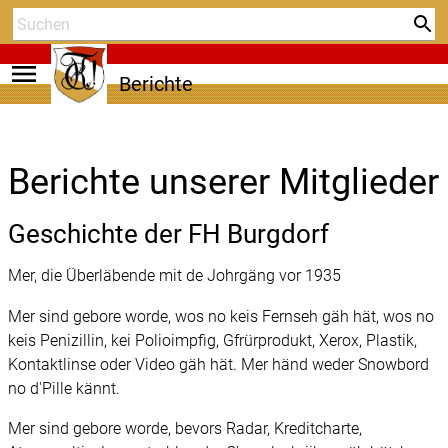
menu
Berichte
Berichte unserer Mitglieder
Geschichte der FH Burgdorf
Mer, die Überläbende mit de Johrgäng vor 1935
Mer sind gebore worde, wos no keis Fernseh gäh hät, wos no
keis Penizillin, kei Polioimpfig, Gfrürprodukt, Xerox, Plastik,
Kontaktlinse oder Video gäh hät. Mer händ weder Snowbord
no d'Pille kännt.
Mer sind gebore worde, bevors Radar, Kreditcharte,