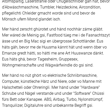
Atomspaltig, Laserstrahle oder Chugelschriiber gäh hät, bevor
d'Abwäschmaschine, Tumbler, Heizdeckine, Aircondition,
pflegelichti Chleider gmacht worde sind und bevor de
Mönsch ufem Mond glandet isch.
Mer händ zerscht ghürotet und händ nochhär zäme gläbt.
Mer wäred de Meinig gsi, Fastfood tüeg me i de Fasnachtszyt
ässe und en Big Mac sigi en übergrosse Schottländer. Eus
häts gäh, bevor me de Huusma kännt hät und wenn öber vo
Emanze gredt hätti, so hätti me ane Art Huuswanze dänkt.
Eus häts ghä, bevor Tagesheim, Gruppesex,
Wohngmeinschafte und Wägwärfwindle do gsi sind.
Mer händ no nüt ghört vo elektrische Schriibmaschine,
Computer, künstleche Härz und Niere, oder vo Manne mit
Halschetteli oder Ohreringli. Mer händ under "Hardware"
Schrube und Nägel verstande und under "Software" Chüssi
fürs Bett oder Kanapee. ABS, Airbag, Turbo, Nylonstrümpf,
Tranquilizer, Digitaluhre sind unbekannte Begriff gsi.