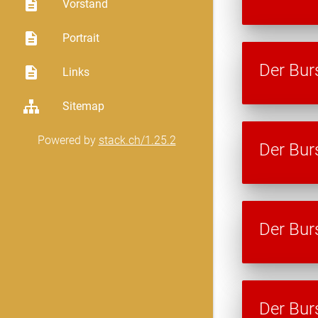
description
Vorstand
description
Portrait
Der Bur
description
Links
Sitemap
Powered by
stack.ch/1.25.2
Der Bur
Der Bur
Der Bur