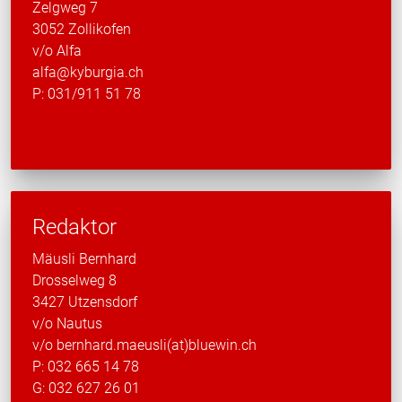
Zelgweg 7
3052 Zollikofen
v/o Alfa
alfa@kyburgia.ch
P: 031/911 51 78
Redaktor
Mäusli Bernhard
Drosselweg 8
3427 Utzensdorf
v/o Nautus
v/o bernhard.maeusli(at)bluewin.ch
P: 032 665 14 78
G: 032 627 26 01